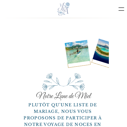
NOTRE HISTOIRE
HOME
RSVP
CAGNOTTE
PAGES
SERVICES
PRICING
OUR TEAM
Notre Lune de Miel
PLUTÔT QU’UNE LISTE DE 
404
MARIAGE, NOUS VOUS 
PROPOSONS DE PARTICIPER À 
NOTRE VOYAGE DE NOCES EN 